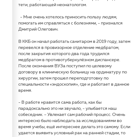
тети, работающей неонатологом.
- Мне очень хотелось приносить пользу людям,
помогать им справляться с болезнями, - признался
Дмитрий Олегович.
В ККБ он начал работать санитаром в 2019 году, затем
перевелся в провизорное отделение медбратом,
после закрытия которого два года трудился
медбратом в противотуберкулёзном диспансере.
После окончания ВУЗа поступил по целевому
договору в клиническую больницу на ординатуру по
хирургии, затем прошел переподготовку по
специальности «эндоскопия», где и работает в данное
время.
- В работе нравится сама работа, как бы
парадоксально это ни звучало, - улыбается наш
собеседник. – Увлекает сам рабочий процесс. Очень
интересно было наблюдать за исследованиями во
время учебы, ещё интереснее делать это самому. Если
удается выявить условный рак на ранней стадии, то