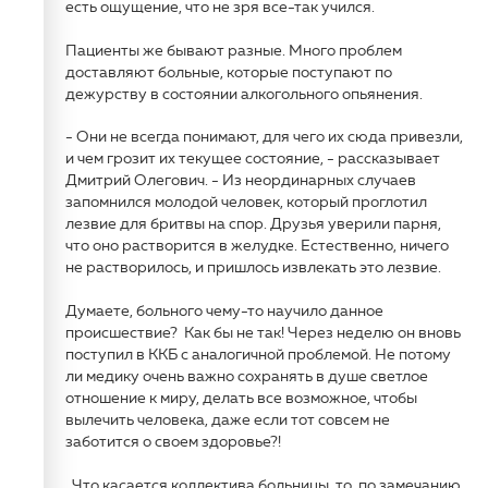
есть ощущение, что не зря все-так учился.
Пациенты же бывают разные. Много проблем
доставляют больные, которые поступают по
дежурству в состоянии алкогольного опьянения.
- Они не всегда понимают, для чего их сюда привезли,
и чем грозит их текущее состояние, - рассказывает
Дмитрий Олегович. - Из неординарных случаев
запомнился молодой человек, который проглотил
лезвие для бритвы на спор. Друзья уверили парня,
что оно растворится в желудке. Естественно, ничего
не растворилось, и пришлось извлекать это лезвие.
Думаете, больного чему-то научило данное
происшествие? Как бы не так! Через неделю он вновь
поступил в ККБ с аналогичной проблемой. Не потому
ли медику очень важно сохранять в душе светлое
отношение к миру, делать все возможное, чтобы
вылечить человека, даже если тот совсем не
заботится о своем здоровье?!
Что касается коллектива больницы, то, по замечанию