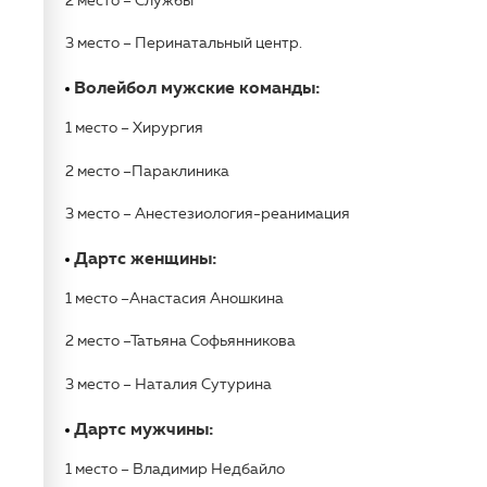
2 место – Службы
3 место – Перинатальный центр.
Волейбол мужские команды:
1 место – Хирургия
2 место –Параклиника
3 место – Анестезиология-реанимация
Дартс женщины:
1 место –Анастасия Аношкина
2 место –Татьяна Софьянникова
3 место – Наталия Сутурина
Дартс мужчины:
1 место – Владимир Недбайло