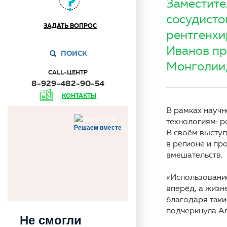
Заместите
сосудисто
ЗАДАТЬ ВОПРОС
рентгенхи
Иванов пр
ПОИСК
Монголии,
CALL-ЦЕНТР
8-929-482-90-54
КОНТАКТЫ
В рамках научн
технологиям: р
Решаем вместе
В своём выступ
в регионе и п
вмешательств.
«Использование
вперёд, а жиз
благодаря таки
подчеркнула А
Не смогли