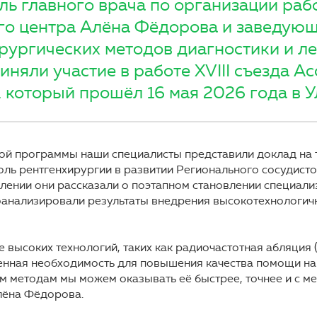
ль главного врача по организации раб
го центра Алёна Фёдорова и заведую
рургических методов диагностики и л
иняли участие в работе XVIII съезда А
 который прошёл 16 мая 2026 года в У
ой программы наши специалисты представили доклад на 
оль рентгенхирургии в развитии Регионального сосудисто
лении они рассказали о поэтапном становлении специал
роанализировали результаты внедрения высокотехнологи
 высоких технологий, таких как радиочастотная абляция (
ненная необходимость для повышения качества помощи н
м методам мы можем оказывать её быстрее, точнее и с м
лёна Фёдорова.