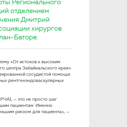
оты Регионального
щий отделением
ечения Дмитрий
ссоциации хирургов
лан-Баторе.
тему «От истоков к высоким
го центра Забайкальского края».
изированной сосудистой помощи
чных рентгенэндоваскулярных
РЧА), — это не просто шаг
ашим пациентам. Именно
еньшим риском для пациента», —