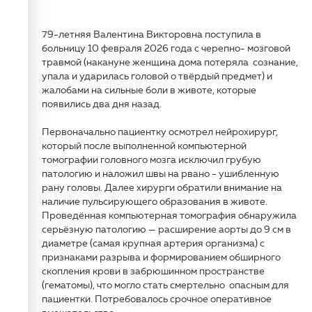
79-летняя Валентина Викторовна поступила в
больницу 10 февраля 2026 года с черепно- мозговой
травмой (накануне женщина дома потеряла сознание,
упала и ударилась головой о твёрдый предмет) и
жалобами на сильные боли в животе, которые
появились два дня назад.
Первоначально пациентку осмотрел нейрохирург,
который после выполненной компьютерной
томографии головного мозга исключил грубую
патологию и наложил швы на рвано - ушибленную
рану головы. Далее хирурги обратили внимание на
наличие пульсирующего образования в животе.
Проведённая компьютерная томография обнаружила
серьёзную патологию — расширение аорты до 9 см в
диаметре (самая крупная артерия организма) с
признаками разрыва и формированием обширного
скопления крови в забрюшинном пространстве
(гематомы), что могло стать смертельно опасным для
пациентки. Потребовалось срочное оперативное