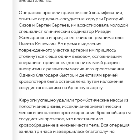
вмешательство.
Операцию провели врачи высшей квалификации,
опытные сердечно-сосудистые хирурги Григорий
Сизов и Сергей Сергеев, им ассистировала молодой
специалист клинический ординатор Ривади
Жамсаранова и врач, анестезиолог-реаниматолог
Никита Кошечкин. Во время выделения
поврежденного участка артерии им пришлось
столкнуться с еще одним вызовом, осложнившим
операцию: произошел дополнительный разрыв
аневризмы с развитием массивного кровотечения.
Однако благодаря быстрым действиям врачей
кровопотеря была остановлена путем наложения
сосудистого зажима на брюшную аорту.
Хирурги успешно удалили тромботические массы из
полости аневризмы, иссекли аневризматический
мешок и выполнили протезирование брюшной аорты
сосудистым протезом, что восстановило
кровообращение в нижней части тела. Вся операция
заняла три часа и завершилась благополучно.