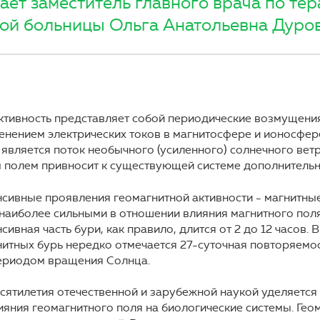
ает заместитель главного врача по те
ой больницы Ольга Анатольевна Дуров
ктивность представляет собой периодические возмущения
нением электрических токов в магнитосфере и ионосфер
 является поток необычного (усиленного) солнечного вет
м полем привносит к существующей системе дополнительн
сивные проявления геомагнитной активности - магнитные
наиболее сильными в отношении влияния магнитного поля
сивная часть бури, как правило, длится от 2 до 12 часов.
гнитных бурь нередко отмечается 27-суточная повторяемос
периодом вращения Солнца.
сятилетия отечественной и зарубежной наукой уделяется
яния геомагнитного поля на биологические системы. Гео