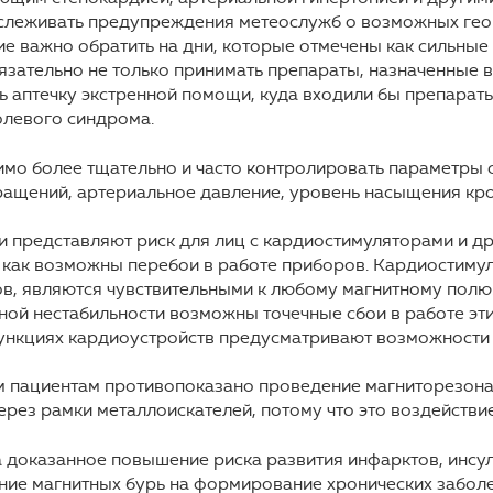
слеживать предупреждения метеослужб о возможных геом
е важно обратить на дни, которые отмечены как сильные б
зательно не только принимать препараты, назначенные в
ь аптечку экстренной помощи, куда входили бы препарат
олевого синдрома.
мо более тщательно и часто контролировать параметры с
ращений, артериальное давление, уровень насыщения кр
 представляют риск для лиц с кардиостимуляторами и д
 как возможны перебои в работе приборов. Кардиостимул
, являются чувствительными к любому магнитному полю.
ной нестабильности возможны точечные сбои в работе эти
функциях кардиоустройств предусматривают возможности
им пациентам противопоказано проведение магниторезон
рез рамки металлоискателей, потому что это воздействи
оказанное повышение риска развития инфарктов, инсуль
яние магнитных бурь на формирование хронических заболе