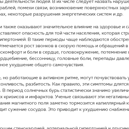
ы деятельности людей. В их числе следует назвать наруш
раблей, помехи связи, возникновение поверхностных зар
х, некоторые разрушения энергетических систем и др.
 также оказывают значительное влияние на здоровье и 
дставляют опасность для той части населения, которая ст
ипертонией. В такие периоды чаще наблюдаются обостре
Отмечается рост звонков в скорую помощь и обращений 
скомфорт и боли в сердце, головокружение, потемнение в
рдцебиение, бессонницу, головные боли, перепады давлен
ное ухудшение общего самочувствия.
 но работающие в активном ритме, могут почувствовать 
сонливость, разбитость. Как правило, эти симптомы длятс
. В период солнечных бурь статистически значимо увеличи
х кризисов и инфарктов. Ученые связывают эти негативны
ания магнитного поля заметно тормозится капиллярный к
дит сужение сосудов. Это приводит к ухудшению снабже
ющим стенокардией, артериальной гипертонией и другим