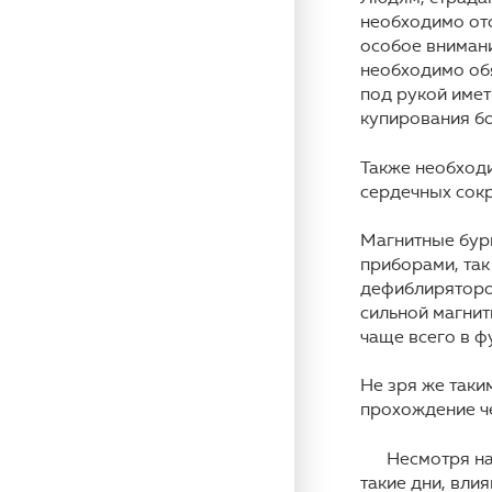
необходимо от
особое внимани
необходимо обя
под рукой имет
купирования б
Также необходи
сердечных сок
Магнитные бури
приборами, так
дефиблиряторов
сильной магнит
чаще всего в 
Не зря же так
прохождение че
Несмотря на д
такие дни, вли