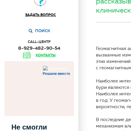
рассказыв
клиническ
ЗАДАТЬ ВОПРОС
ПОИСК
CALL-ЦЕНТР
8-929-482-90-54
Геомагнитная а
вызванные изме
КОНТАКТЫ
этих изменений
с геомагнитны
Решаем вместе
Наиболее интен
бури являются 
Наиболее интен
в год. У геома
вероятности, 
В последние де
Не смогли
механизмам вли