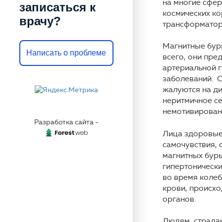
на многие сфер
записаться к
космических ко
врачу?
трансформатора
Магнитные бури
Написать о проблеме
всего, они пре
артериальной г
заболеваний. 
жалуются на ди
неритмичное се
немотивирован
Разработка сайта -
Лица здоровые,
самочувствия, 
магнитных бурь
гипертонически
во время колеб
крови, происхо
органов.
Людям, страда