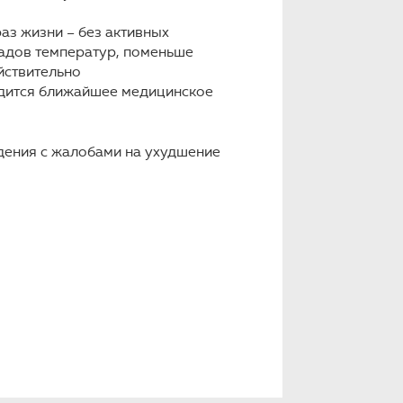
з жизни – без активных
падов температур, поменьше
йствительно
одится ближайшее медицинское
дения с жалобами на ухудшение