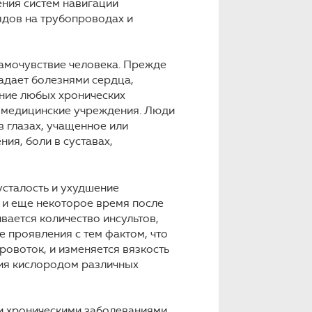
ения систем навигации
ядов на трубопроводах и
самочувствие человека. Прежде
радает болезнями сердца,
ние любых хронических
в медицинские учреждения. Люди
 глазах, учащенное или
ия, боли в суставах,
усталость и ухудшение
я и еще некоторое время после
вается количество инсультов,
е проявления с тем фактом, что
ровоток, и изменяется вязкость
ния кислородом различных
и хроническими заболеваниями,