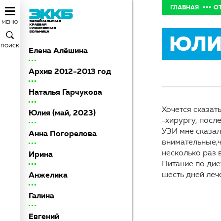
ГЛАВНАЯ
О
МЕНЮ
ЮЛИ
ПОИСК
Елена Алёшина
Архив 2012-2013 год
Наталья Гарчукова
Хочется сказат
Юлия (май, 2023)
-хирургу, посл
УЗИ мне сказа
Анна Погорелова
внимательные,ч
несколько раз 
Ирина
Питание по дие
шесть дней леч
Анжелика
Галина
Евгений