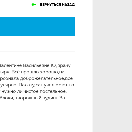
ВЕРНУТЬСЯ НАЗАД
Валентине Васильевне Ю.,врачу
зыря. Всё прошло хорошо,на
ерсонала доброжелательное,всё
лярно. Палату,сан.узел моют по
 нужно ли чистое постельное,
блоки, творожный пудинг. За