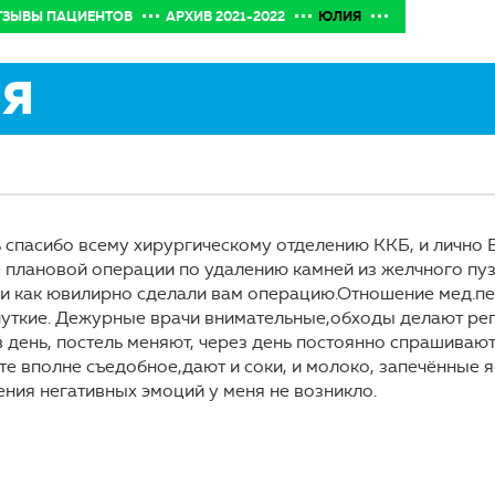
ТЗЫВЫ ПАЦИЕНТОВ
АРХИВ 2021-2022
ЮЛИЯ
Я
ь спасибо всему хирургическому отделению ККБ, и лично 
е плановой операции по удалению камней из желчного пу
ли как ювилирно сделали вам операцию.Отношение мед.п
уткие. Дежурные врачи внимательные,обходы делают регу
в день, постель меняют, через день постоянно спрашивают
те вполне съедобное,дают и соки, и молоко, запечённые я
ения негативных эмоций у меня не возникло.